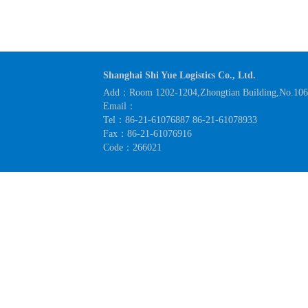
Shanghai Shi Yue Logistics Co., Ltd.
Add：Room 1202-1204,Zhongtian Building,No.1063
Email：
Tel：86-21-61076887 86-21-61078933
Fax：86-21-61076916
Code：266021