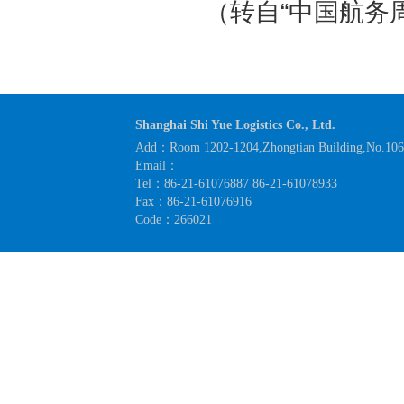
（转自“中国航务
Shanghai Shi Yue Logistics Co., Ltd.
Add：Room 1202-1204,Zhongtian Building,No.1063
Email：
Tel：86-21-61076887 86-21-61078933
Fax：86-21-61076916
Code：266021