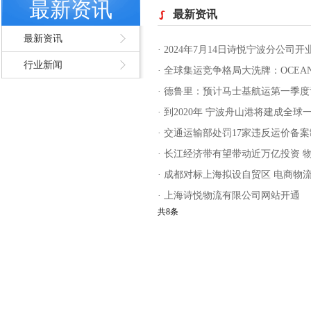
最新资讯
最新资讯
最新资讯
·
2024年7月14日诗悦宁波分公司开
行业新闻
·
全球集运竞争格局大洗牌：OCEA
·
德鲁里：预计马士基航运第一季度亏
·
到2020年 宁波舟山港将建成全球
·
交通运输部处罚17家违反运价备
·
长江经济带有望带动近万亿投资 
·
成都对标上海拟设自贸区 电商物
·
上海诗悦物流有限公司网站开通
共8条