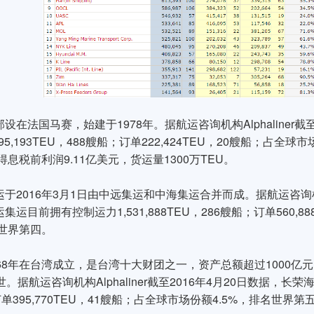
设在法国马赛，始建于1978年。据航运咨询机构Alphaliner截
95,193TEU，488艘船；订单222,424TEU，20艘船；占
录得息税前利润9.11亿美元，货运量1300万TEU。
于2016年3月1日由中远集运和中海集运合并而成。据航运咨询机构Alp
集运目前拥有控制运力1,531,888TEU，286艘船；订单560,
名世界第四。
68年在台湾成立，是台湾十大财团之一，资产总额超过1000亿
。据航运咨询机构Alphaliner截至2016年4月20日数据，长荣
订单395,770TEU，41艘船；占全球市场份额4.5%，排名世界第