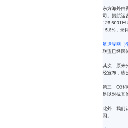
东方海外由
司。据航运咨询
126,60
15.6%，录
航运界网（微
联盟已经因
其次，原来
经宣布，该
第三，O3
足以对抗其
此外，我们
因。