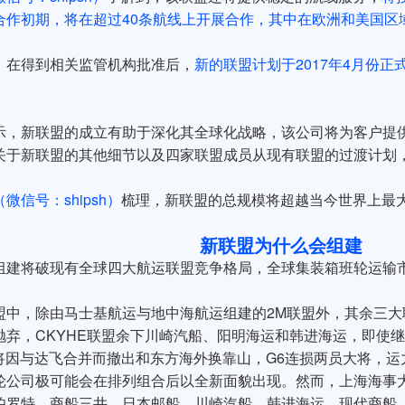
合作初期，将在超过40条航线上开展合作，其中在欧洲和美国区
，在得到相关监管机构批准后，
新的联盟计划于2017年4月份
示，新联盟的成立有助于深化其全球化战略，该公司将为客户提
关于新联盟的其他细节以及四家联盟成员从现有联盟的过渡计划
微信号：shipsh）
梳理，新联盟的总规模将超越当今世界上最大
新联盟为什么会组建
组建将破现有全球四大航运联盟竞争格局，全球集装箱班轮运输
盟中，除由马士基航运与地中海航运组建的2M联盟外，其余三大
抛弃，CKYHE联盟余下川崎汽船、阳明海运和韩进海运，即使
或将因与达飞合并而撤出和东方海外换靠山，G6连损两员大将，
轮公司极可能会在排列组合后以全新面貌出现。然而，上海海事
伯罗特、商船三井、日本邮船、川崎汽船、韩进海运、现代商船