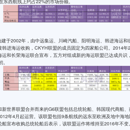
在东西航线上约占22%的市场份额。
盟始建于2002年，由中远集运、川崎汽船、阳明海运、韩进海运
韩进海运收购，CKYH联盟的成员固定为四家船公司。2014年
海运和长荣海运联合宣布，五方对组成新的海运联盟已达成共识，
年初。
和新世界联盟合并而来的G6联盟包括总统轮船、韩国现代商船、
012年4月起运营。该联盟包括9条航线的远东至欧洲及地中海地
轮船宣布收购总统轮船后表示，该联盟运作将维持至2016年不变