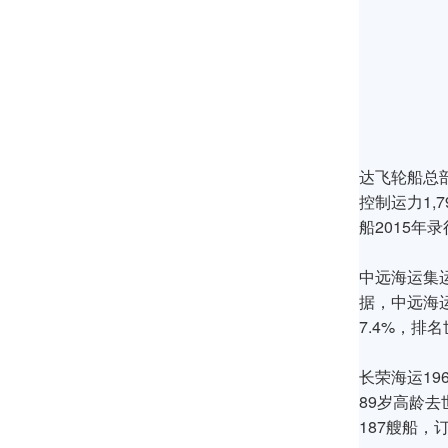
达飞轮船总部
控制运力1,7
船2015年
中远海运集运
据，中远海运
7.4%，排
长荣海运19
89岁高龄去世
187艘船，