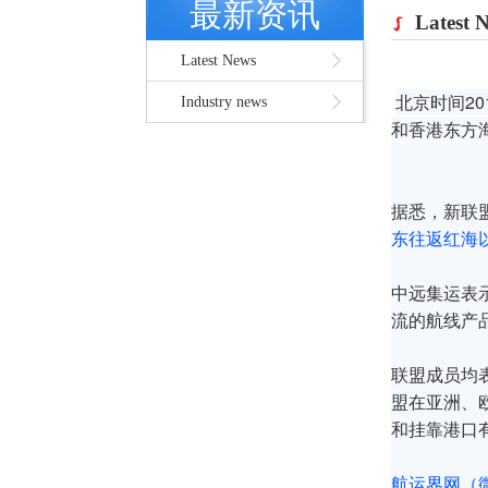
最新资讯
Latest 
Latest News
北京时间2
Industry news
和香港东方海
据悉，新联
东往返红海
中远集运表
流的航线产
联盟成员均
盟在亚洲、
和挂靠港口
航运界网（微