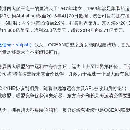
香港四大船王之一的董浩云于1947年建立，1969年涉足集装
机构Alphaliner截至2016年4月20日数据，该公司目前拥有控制
0TEU，6艘船；占全球市场份额2.9%，排名世界第九。东方海外2
得11.806亿美元，净利2.83亿美元，超过2014年的2.71亿美元。
信号：shipsh）
认为，OCEAN联盟之所以能够组建成功，首先
体量足够庞大而不能继续扩容。
分属两大联盟的中远和中海合并后，运力上升至世界第四位，且
公司将“将谨慎选择未来合作伙伴，并致力于组建一个强大而有竞
和CKYHE协议到期后，随着中远海运合并及APL被收购后将退
他联盟，联盟竞争优势消失殆尽。东方海外和长荣海运势必需要
认为，拥有超大型集装箱船和一贯良好经营业绩也是OCEAN联