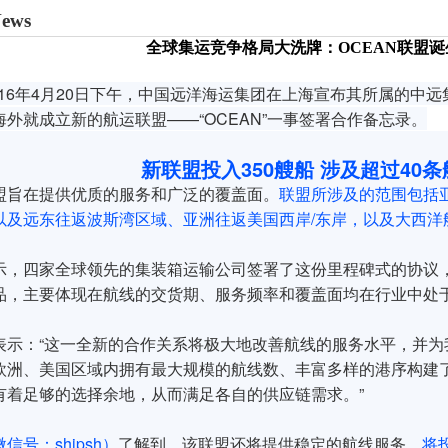
News
全球集运竞争格局大洗牌：OCEAN联盟诞
016年4月20日下午，中国远洋海运集团在上海宣布其所属的中
外就成立新的航运联盟——“OCEAN”一事签署合作备忘录。
新联盟投入350艘船 涉及超过40条
盟旨在提供优质的服务和广泛的覆盖面。
联盟所涉及的范围包括
以及远东往返波斯湾区域、亚洲往返美国西岸/东岸，以及大西洋
示，四家全球领先的集装箱运输公司签署了这份里程碑式的协议
品，主要体现在航线的交货期、服务频率和覆盖面均在行业中处
表示：“这一全新的合作关系将极大地改善航线的服务水平，并为
欧洲、美国区域内拥有最大规模的航线数、丰富多样的港序构建
有着足够的选择余地，从而满足各自的供应链需求。”
信号：shipsh）
了解到，该联盟还将提供稳定的航线服务，
将