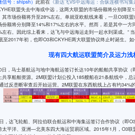
信号：shipsh）
此前在
《新达飞VS中远海运：合纵连横书写集
CKYHE联盟失去中海或中远，这两大联盟的市场份额将分别降至
，其市场份额将升至28%左右。单就亚欧航线来看，一旦O3联盟
场份额将分别降至14%和17%左右的水平。然而，若是其中一
28%左右。因此综上看来，达飞与中远海运走到一起水到渠成。”
年底至2017年初，也即O3和CKYHE两大联盟协议终止时诞生
现有四大航运联盟简介及运力浅
月10日，马士基航运与地中海航运签订长达10年的船舶共享协议
共享船舶资源。2M联盟计划公投入185艘船在21条航线中，总运力
盟通过反垄断审查后开始运营。2M联盟在东西航线上占有约34%
9月9日，达飞轮船、阿拉伯联合航运和中海集运签订合作协议（即
太平洋、亚洲—北美东四大海运贸易区域。2015年1月，O3联