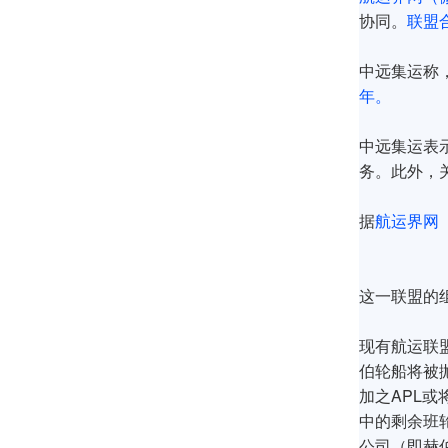
协同。
联盟
中远集运称
年。
中远集运表
务。此外，
据
航运界网（
这一联盟的
现有航运联
伯轮船将被
加之APL
中的剩余班
公司（即赫