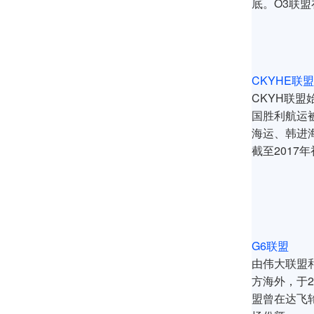
底。O3联盟
CKYHE联盟
CKYH联
国胜利航运被
海运、韩进
截至2017
G6联盟
由伟大联盟
方海外，于2
盟曾在达飞