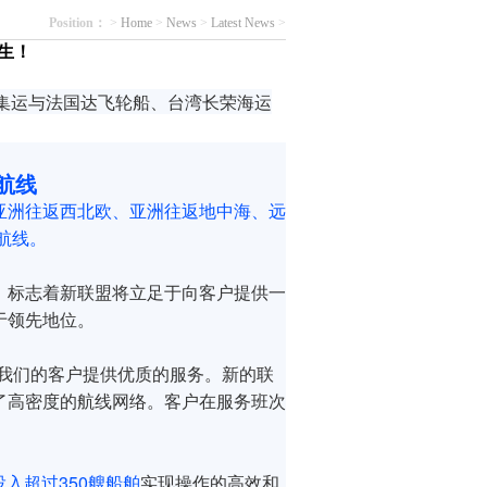
Position：
>
Home
>
News
>
Latest News
>
生！
远集运与法国达飞轮船、台湾长荣海运
航线
亚洲往返西北欧、亚洲往返地中海、远
航线。
，标志着新联盟将立足于向客户提供一
于领先地位。
我们的客户提供优质的服务。新的联
了高密度的航线网络。客户在服务班次
投入超过350艘船舶
实现操作的高效和