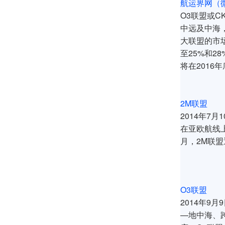
航运界网（微
O3联盟或
中远及中海
大联盟的市
至25%和
将在2016
2M联盟
2014年7
在亚欧航线上
月，2M联
O3联盟
2014年
—地中海、跨