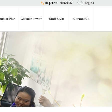
Helpline：
61076887
中文
English
roject Plan
Global Network
Staff Style
Contact Us