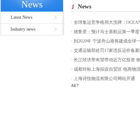
News
News
Latest News
·
全球集运竞争格局大洗牌：OCEA
Industry news
·
德鲁里：预计马士基航运第一季度亏
·
到2020年 宁波舟山港将建成全球
·
交通运输部处罚17家违反运价备
·
长江经济带有望带动近万亿投资 
·
成都对标上海拟设自贸区 电商物
·
上海诗悦物流有限公司网站开通
All 7