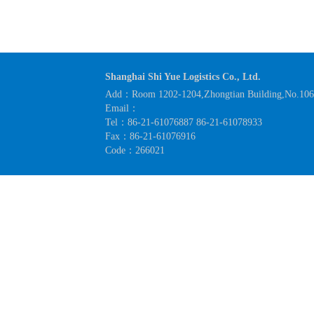
Shanghai Shi Yue Logistics Co., Ltd.
Add：Room 1202-1204,Zhongtian Building,No.1063
Email：
Tel：86-21-61076887 86-21-61078933
Fax：86-21-61076916
Code：266021